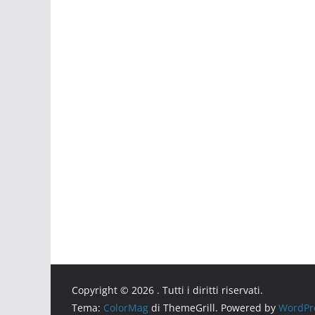
Copyright © 2026
. Tutti i diritti riservati.
Tema:
ColorMag
di ThemeGrill. Powered by
WordPr