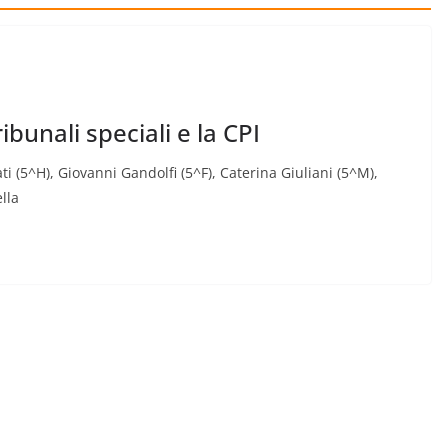
ibunali speciali e la CPI
ati (5^H), Giovanni Gandolfi (5^F), Caterina Giuliani (5^M),
lla