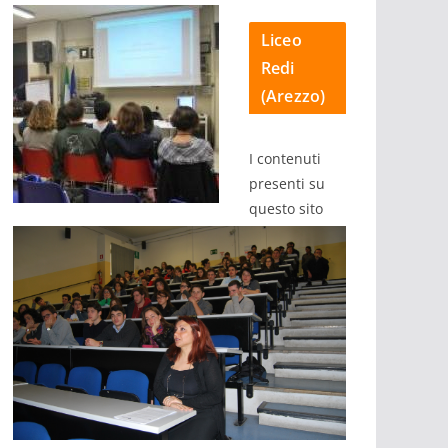
Liceo
Redi
(Arezzo)
I contenuti
presenti su
questo sito