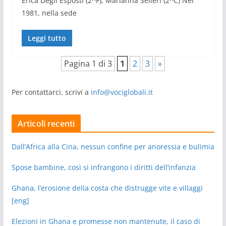
Erica Degli Esposti (2^F); Marianna Selleri (2^C) Nel
1981, nella sede
Leggi tutto
Pagina 1 di 3
1
2
3
»
Per contattarci, scrivi a
info@vociglobali.it
Articoli recenti
Dall’Africa alla Cina, nessun confine per anoressia e bulimia
Spose bambine, così si infrangono i diritti dell’infanzia
Ghana, l’erosione della costa che distrugge vite e villaggi
[eng]
Elezioni in Ghana e promesse non mantenute, il caso di