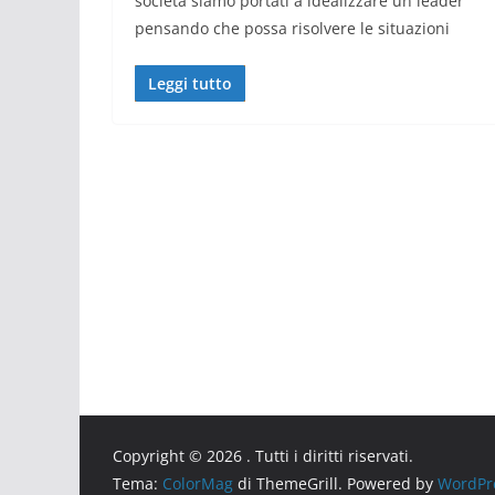
società siamo portati a idealizzare un leader
pensando che possa risolvere le situazioni
Leggi tutto
Copyright © 2026
. Tutti i diritti riservati.
Tema:
ColorMag
di ThemeGrill. Powered by
WordPr