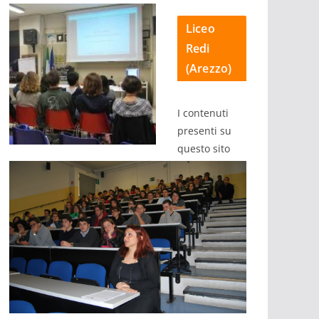
Liceo
Redi
(Arezzo)
I contenuti
presenti su
questo sito